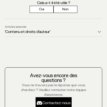
Cela a-t-il été utile ?
Oui
Non
Articles associés
'
Contenu et droits d'auteur
'
Avez-vous encore des
questions ?
Vous ne trouvez pas la réponse que vous
cherchez ? Veuillez contacter notre équipe
d’assistance.
Contactez-
Contactez-nous
nous