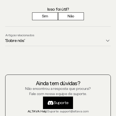
Isso foi útil?
Sim
Não
Artigos relacionados
'
Sobre nós
'
Ainda tem dúvidas?
Não encontrou a resposta que procura?
Fale com nossa equipe de suporte.
Suporte
Suporte
ALTAVA Help
Suporte
: support@altava.com