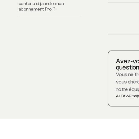
contenu si j’annule mon
abonnement Pro ?
Avez-vo
question
Vous ne tr
vous cherc
notre équi
ALTAVA Help
Conditions
Politique de
Politique de
Aide
d’utilisation
confidentialité
cookies