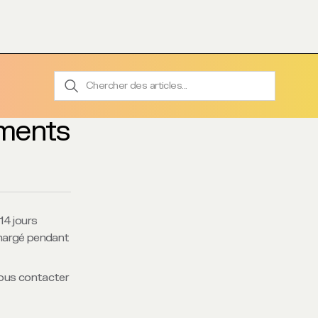
ments
4 jours 
chargé pendant 
ous contacter 