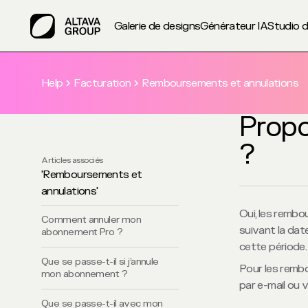
Galerie de designs
Générateur IA
Studio d
Help
Facturation
Remboursements et annulations
Prop
?
Articles associés
'
Remboursements et
annulations
'
Oui, les rembo
Comment annuler mon
suivant la dat
abonnement Pro ?
cette période.
Que se passe-t-il si j’annule
Pour les remb
mon abonnement ?
par e-mail ou v
Que se passe-t-il avec mon