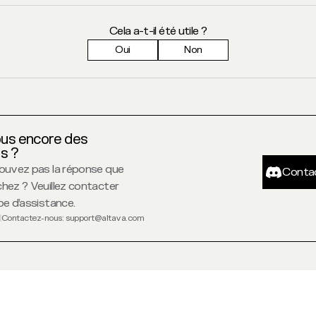
Cela a-t-il été utile ?
Oui
Non
us encore des
s ?
Con
ouvez pas la réponse que
Conta
hez ? Veuillez contacter
pe d’assistance.
Contactez-nous
: support@altava.com
© 2025. ALTAVA Group. All Right Reserved.